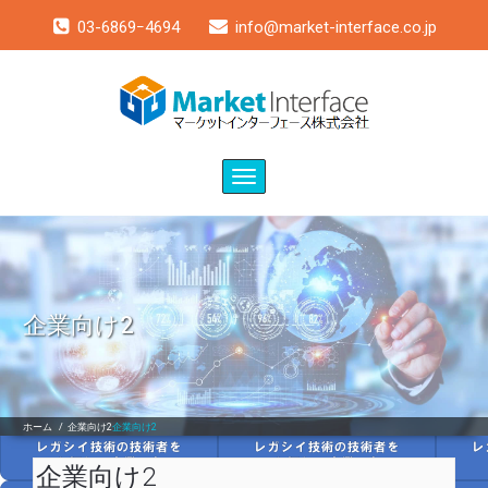
03-6869ｰ4694
info@market-interface.co.jp
Toggle
navigation
企業向け2
ホーム
/
企業向け2
企業向け2
企業向け2