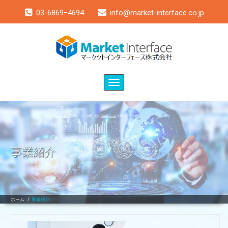
03-6869ｰ4694
info@market-interface.co.jp
Toggle
navigation
事業紹介
ホーム
/
事業紹介