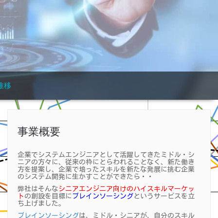
推移
事業概要
企業でシステムエンジニアとして活躍してきたミドル・シ
ニアの方々に、従来の枠にとらわれることなく、新た働き
方を提案し、企業で培ったスキルを新たな発展に挑む企業
のシステム開発に生かすことができたら・・
弊社はそんな
シニアエンジニア向けのハイスキルマーケッ
ト
の創設を目標に
ブレインソーシング
というサービスを立
ち上げました。
ブレインソーシング
は、ミドル・シニアが、自分のスキル