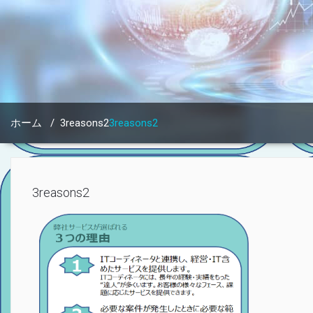
ホーム
/
3reasons2
3reasons2
3reasons2