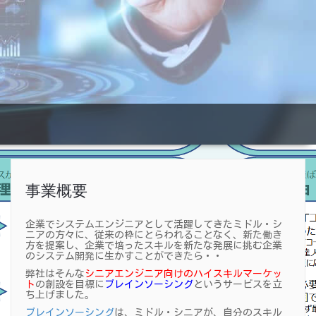
事業概要
企業でシステムエンジニアとして活躍してきたミドル・シ
ニアの方々に、従来の枠にとらわれることなく、新た働き
方を提案し、企業で培ったスキルを新たな発展に挑む企業
のシステム開発に生かすことができたら・・
弊社はそんな
シニアエンジニア向けのハイスキルマーケッ
ト
の創設を目標に
ブレインソーシング
というサービスを立
ち上げました。
ブレインソーシング
は、ミドル・シニアが、自分のスキル