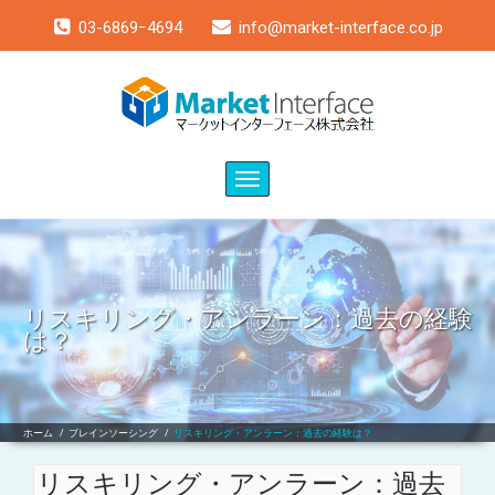
03-6869ｰ4694
info@market-interface.co.jp
Toggle
navigation
リスキリング・アンラーン：過去の経験
は？
ホーム
/
ブレインソーシング
/
リスキリング・アンラーン：過去の経験は？
リスキリング・アンラーン：過去