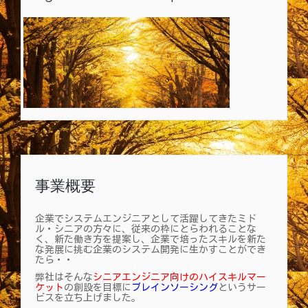
事業概要
企業でシステムエンジニアとして活躍してきたミド
ル・シニアの方々に、従来の枠にとらわれることな
く、新た働き方を提案し、企業で培ったスキルを新た
な発展に挑む企業のシステム開発に生かすことができ
たら・・
弊社はそんな
シニアエンジニア向けのハイスキルマー
ケット
の創設を目標に
ブレインソーシング
というサー
ビスを立ち上げました。