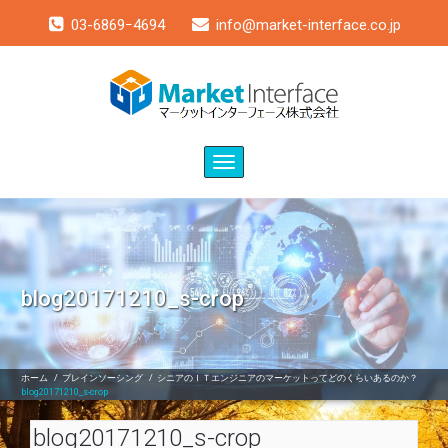
03-6869ｰ4694
info@market-interface.co.jp
Toggle
navigation
blog20171210_s-crop
ホーム
/
ブレインソーシング
/
シニアのＩＴエンジニアのマーケットってどのくらいあるのか？
blog20171210_s-crop
blog20171210_s-crop