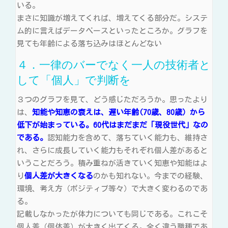
いる。
まさに知識が増えてくれば、増えてくる部分だ。システ
ム的に言えばデータベースといったところか。グラフを
見ても年齢による落ち込みはほとんどない
４．一律のバーでなく一人の技術者と
して「個人」で判断を
３つのグラフを見て、どう感じただろうか。思ったより
は、
知能や知恵の衰えは、遅い年齢(70歳、80歳）から
低下が始まっている。60代はまだまだ「現役世代」なの
である。
認知能力を含めて、落ちていく能力も、維持さ
れ、さらに成長していく能力もそれぞれ個人差があると
いうことだろう。積み重ねが活きていく知恵や知能はよ
り
個人差が大きくなる
のかも知れない。今までの経験、
環境、考え方（ポジティブ等々）で大きく変わるのであ
る。
記載しなかったが体力についても同じである。これこそ
個人差（個体差）が大きく出てくる。全く違う職種であ