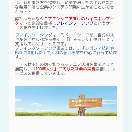
く、新た働き方を提案し、企業で培ったスキルを新た
な発展に挑む企業のシステム開発に生かすことができ
たら・・
弊社はそんな
シニアエンジニア向けのハイスキルマー
ケット
の創設を目標に
ブレインソーシング
というサー
ビスを立ち上げました。
ブレインソーシング
は、ミドル・シニアが、自分のス
キルを活かしながら長く、「自分らしく」働けるよう
支援していくサービスです。
プレイングソーシング事業では、まず
レガシィ技術や
PMOに特化したＩＴ人材の紹介事業
を中心に行っていま
す。
ＩＴ人材不足の切り札であるシニア活用を事業として
展開し、
「100年人生」に向けた社会の実現
目指し、サ
ービスを提供していきます。