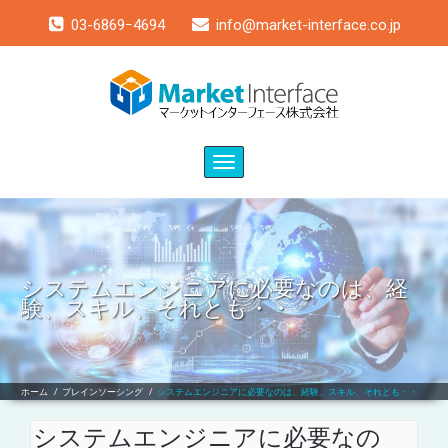
03-6869ｰ4694
info@market-interface.co.jp
Toggle
navigation
システムエンジニアに必要なのは、経
験、スキル、それとも・・
ホーム
/
ブレインソーシング
/
システムエンジニアに必要なのは、経験、スキル、それとも・・
システムエンジニアに必要なの