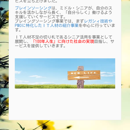
ビスを立ち上げました。
ブレインソーシング
は、ミドル・シニアが、自分のス
キルを活かしながら長く、「自分らしく」働けるよう
支援していくサービスです。
プレイングソーシング事業では、まず
レガシィ技術や
PMOに特化したＩＴ人材の紹介事業
を中心に行っていま
す。
ＩＴ人材不足の切り札であるシニア活用を事業として
展開し、
「100年人生」に向けた社会の実現
目指し、サ
ービスを提供していきます。