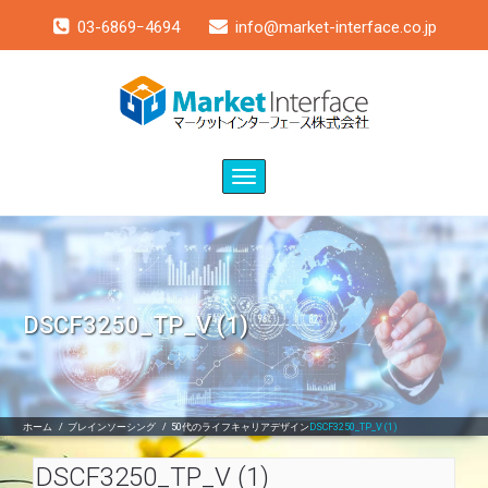
03-6869ｰ4694
info@market-interface.co.jp
Toggle
navigation
DSCF3250_TP_V (1)
ホーム
/
ブレインソーシング
/
50代のライフキャリアデザイン
DSCF3250_TP_V (1)
DSCF3250_TP_V (1)