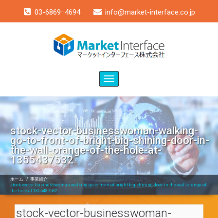
03-6869ｰ4694
info@market-interface.co.jp
Toggle
navigation
stock-vector-businesswoman-walking-
go-to-front-of-bright-big-shining-door-in-
the-wall-orange-of-the-hole-at-
1355437532
ホーム
/
事業紹介
stock-vector-businesswoman-walking-go-to-front-of-bright-big-shining-door-in-the-wall-orange-of-
the-hole-at-1355437532
stock-vector-businesswoman-