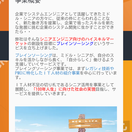
事業概要
企業でシステムエンジニアとして活躍してきたミド
ル・シニアの方々に、従来の枠にとらわれることな
く、新た働き方を提案し、企業で培ったスキルを新た
な発展に挑む企業のシステム開発に生かすことができ
たら・・
弊社はそんな
シニアエンジニア向けのハイスキルマー
ケット
の創設を目標に
ブレインソーシング
というサー
ビスを立ち上げました。
ブレインソーシング
は、ミドル・シニアが、自分のス
キルを活かしながら長く、「自分らしく」働けるよう
支援していくサービスです。
プレイングソーシング事業では、まず
レガシィ技術や
PMOに特化したＩＴ人材の紹介事業
を中心に行っていま
す。
ＩＴ人材不足の切り札であるシニア活用を事業として
展開し、
「100年人生」に向けた社会の実現
目指し、サ
ービスを提供していきます。