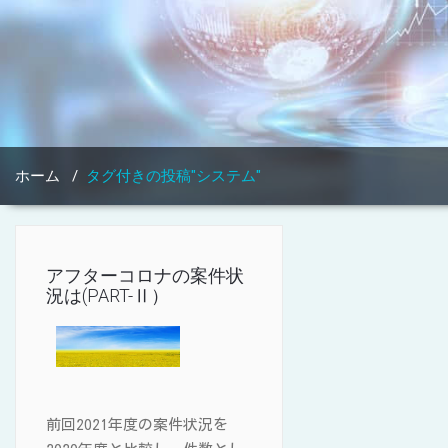
ホーム
/
タグ付きの投稿"システム"
アフターコロナの案件状
況は(PART-Ⅱ）
前回2021年度の案件状況を