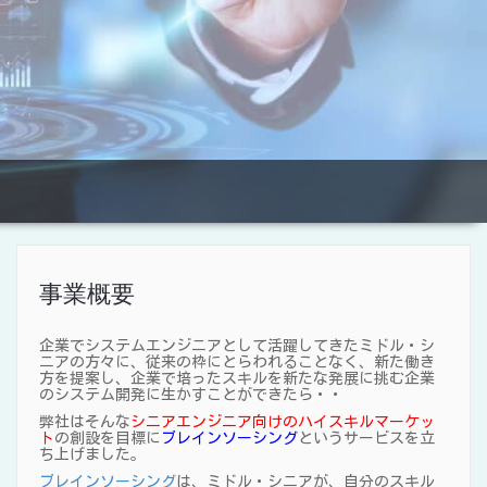
事業概要
企業でシステムエンジニアとして活躍してきたミドル・シ
ニアの方々に、従来の枠にとらわれることなく、新た働き
方を提案し、企業で培ったスキルを新たな発展に挑む企業
のシステム開発に生かすことができたら・・
弊社はそんな
シニアエンジニア向けのハイスキルマーケッ
ト
の創設を目標に
ブレインソーシング
というサービスを立
ち上げました。
ブレインソーシング
は、ミドル・シニアが、自分のスキル